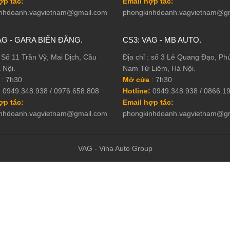
̣p tác:
Email hợp tác:
nhdoanh.vagvietnam@gmail.com
phongkinhdoanh.vagvietnam@g
AG - GARA BIỂN ĐĂNG.
CS3: VAG - MB AUTO.
: Số 11 Trần Vỹ, Mai Dịch, Cầu
Địa chỉ : số 3 Lê Quang Đạo, Ph
 Nội.
Nam Từ Liêm, Hà Nội.
: 7h30
Mở cửa
: 7h30
:
0949.348.938 / 0976.658.808
Hotline:
0949.348.938 / 0866.1
̣p tác:
Email hợp tác:
nhdoanh.vagvietnam@gmail.com
phongkinhdoanh.vagvietnam@g
VAG - Vina Auto Group