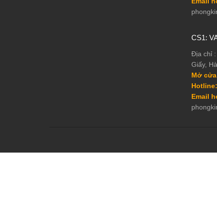
Email hơ
phongki
CS1: V
Địa chỉ 
Giấy, Hà
Mở cửa
Hotline
Email hơ
phongki