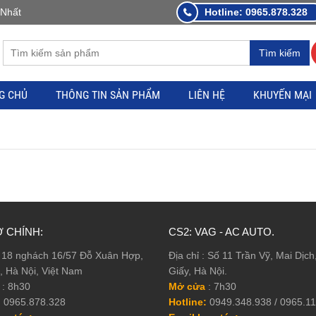
 Nhất
Hotline: 0965.878.328
Tìm kiếm
G CHỦ
THÔNG TIN SẢN PHẨM
LIÊN HỆ
KHUYẾN MẠI
 CHÍNH:
CS2: VAG - AC AUTO.
 : 18 nghách 16/57 Đỗ Xuân Hợp,
Địa chỉ : Số 11 Trần Vỹ, Mai Dịc
, Hà Nội, Việt Nam
Giấy, Hà Nội.
: 8h30
Mở cửa
: 7h30
:
0965.878.328
Hotline:
0949.348.938 / 0965.1