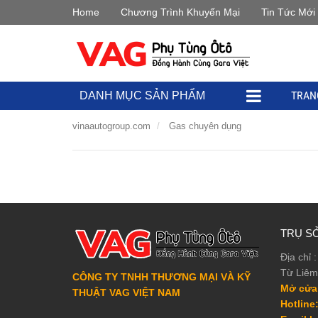
Home
Chương Trình Khuyến Mại
Tin Tức Mới
TRAN
DANH MỤC SẢN PHẨM
vinaautogroup.com
Gas chuyên dụng
TRỤ SỞ
Địa chỉ
Từ Liêm
CÔNG TY TNHH THƯƠNG MẠI VÀ KỸ
Mở cửa
THUẬT VAG VIỆT NAM
Hotline