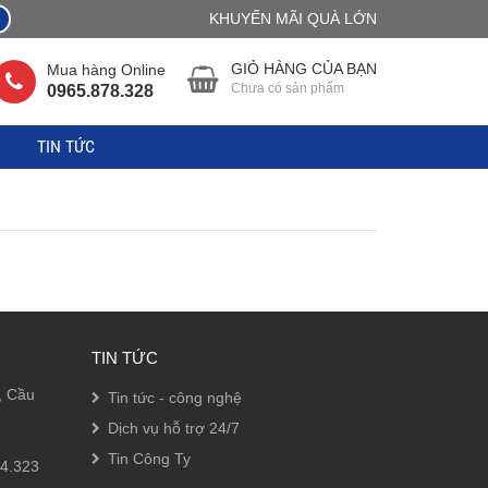
KHUYẾN MÃI QUÀ LỚN
GIỎ HÀNG CỦA BẠN
Mua hàng Online
Chưa có sản phẩm
0965.878.328
TIN TỨC
TIN TỨC
h, Cầu
Tin tức - công nghệ
Dịch vụ hỗ trợ 24/7
Tin Công Ty
14.323