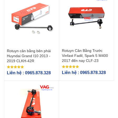
Rotuyn Cân Bằng Trước
Rotuyn cân bằng bên phải
Vinfast Fadil, Spark 5 M400
Huyndai Grand I10 2013 -
2017 đến nay CLF-23
2019 CLKH-42R
Được xếp
Được xếp
Liên hệ : 0965.878.328
Liên hệ : 0965.878.328
hạng
hạng
5.00
5.00
5 sao
5 sao