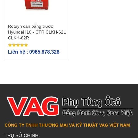
Rotuyn cân bằng trước
Hyundai I10 - CTR CLKH-62L
CLKH-62R
Được xếp
Liên hệ : 0965.878.328
hạng
5.00
5 sao
CÔNG TY TNHH THƯƠNG MẠI VÀ KỸ THUẬT VAG VIỆT NAM
TRỤ SỞ CHÍNH: