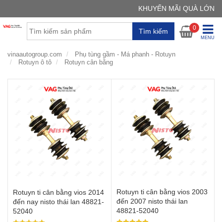
KHUYẾN MÃI QUÀ LỚN
GIỎ H
0
Tìm kiếm
Chưa có
MENU
vinaautogroup.com
Phụ tùng gầm - Má phanh - Rotuyn
Rotuyn ô tô
Rotuyn cân bằng
Rotuyn ti cân bằng vios 2003
Rotuyn ti cân bằng vios 2014
đến 2007 nisto thái lan
đến nay nisto thái lan 48821-
48821-52040
52040