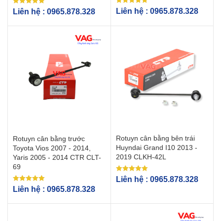
Được xếp
Được xếp
Liên hệ : 0965.878.328
Liên hệ : 0965.878.328
hạng
hạng
5.00
5.00
5 sao
5 sao
Rotuyn cân bằng bên trái
Rotuyn cân bằng trước
Huyndai Grand I10 2013 -
Toyota Vios 2007 - 2014,
2019 CLKH-42L
Yaris 2005 - 2014 CTR CLT-
69
Được xếp
Liên hệ : 0965.878.328
hạng
Được xếp
Liên hệ : 0965.878.328
5.00
hạng
5 sao
5.00
5 sao