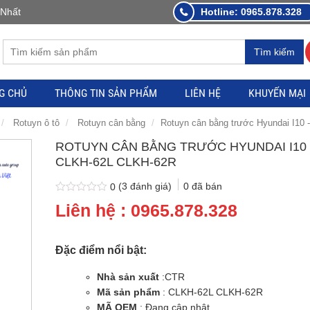
 Nhất
Hotline: 0965.878.328
Tìm kiếm
G CHỦ
THÔNG TIN SẢN PHẨM
LIÊN HỆ
KHUYẾN MẠI
Rotuyn ô tô
Rotuyn cân bằng
Rotuyn cân bằng trước Hyundai I1
ROTUYN CÂN BẰNG TRƯỚC HYUNDAI I10 
CLKH-62L CLKH-62R
(
3
đánh giá)
0
đã bán
0
0
3
Liên hệ : 0965.878.328
trên
5
dựa
trên
đánh
Đặc điểm nổi bật:
giá
Nhà sản xuất
:CTR
Mã sản phẩm
: CLKH-62L CLKH-62R
MÃ OEM
: Đang cập nhật