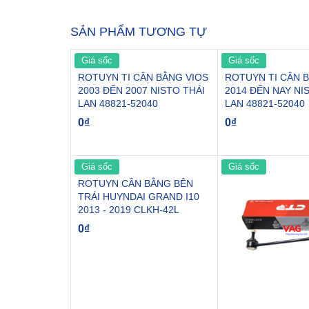
SẢN PHẨM TƯƠNG TỰ
Giá sốc
Giá sốc
ROTUYN TI CÂN BẰNG VIOS
ROTUYN TI CÂN 
2003 ĐẾN 2007 NISTO THÁI
2014 ĐẾN NAY NI
LAN 48821-52040
LAN 48821-52040
0
₫
0
₫
Giá sốc
Giá sốc
ROTUYN CÂN BẰNG BÊN
TRÁI HUYNDAI GRAND I10
2013 - 2019 CLKH-42L
0
₫