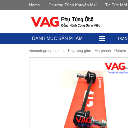
Home
Chương Trình Khuyến Mại
Tin Tức Mới
TRAN
DANH MỤC SẢN PHẨM
vinaautogroup.com
Phụ tùng gầm - Má phanh - Rotuyn