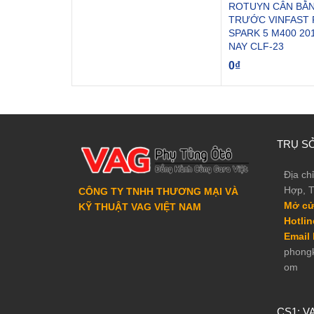
ROTUYN CÂN BẰ
TRƯỚC VINFAST F
SPARK 5 M400 20
NAY CLF-23
0
₫
TRỤ SỞ
Địa ch
Hợp, T
CÔNG TY TNHH THƯƠNG MẠI VÀ
Mở cư
KỸ THUẬT VAG VIỆT NAM
Hotlin
Email h
phong
om
CS1: V