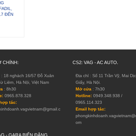
NG
ADIL,
17 ĐẾN
 CHÍNH:
CS2: VAG - AC AUTO.
ỉ : 18 nghách 16/57 Đỗ Xuân
Địa chỉ : Số 11 Trần Vỹ, Mai Dị
ừ Liêm, Hà Nội, Việt Nam
Giấy, Hà Nội.
̉a
: 8h30
Mở cửa
: 7h30
e:
0965.878.328
Hotline:
0949.348.938 /
ợp tác:
0965.114.323
kinhdoanh.vagvietnam@gmail.c
Email hợp tác:
phongkinhdoanh.vagvietnam@g
om
AG - GARA BIỂN ĐĂNG.